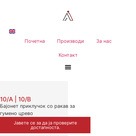
Почетна
Производи
За нас
Контакт
10/A | 10/B
Бајонет приклучок со ракав за
гумено црево
Јавете се за да ја проверите
достапноста.