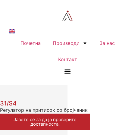
Почетна
Производи
За нас
Контакт
31/S4
Регулатор на притисок со бројчаник
Јавете се за да ја проверите
достапноста.