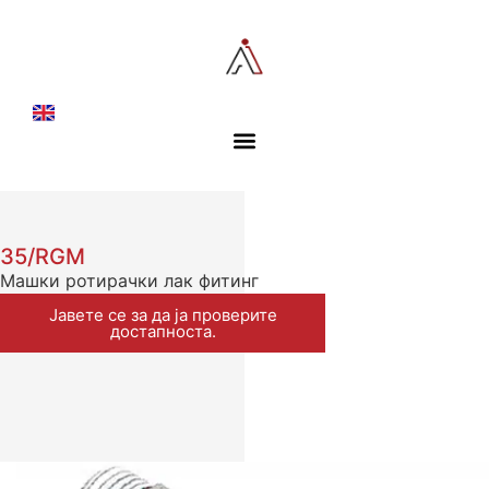
35/RGM
Машки ротирачки лак фитинг
Јавете се за да ја проверите
достапноста.