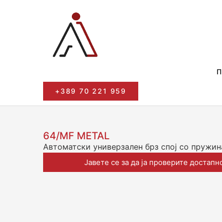
+389 70 221 959
64/MF METAL
Автоматски универзален брз спој со пружин
Јавете се за да ја проверите достапн