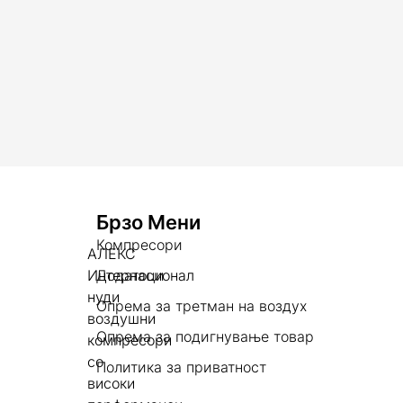
Брзо Мени
Компресори
АЛЕКС
Интернасионал
Додатоци
нуди
Опрема за третман на воздух
воздушни
Опрема за подигнување товар
компресори
со
Политика за приватност
високи